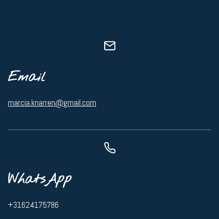
Email
marcia.knarren@gmail.com
WhatsApp
+31624175786