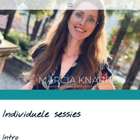
Doorgaan
naar
inhoud
Individuele sessies
Intro